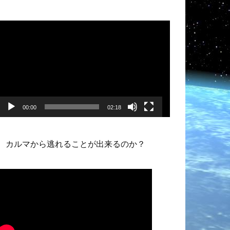
動
画
プ
レ
ー
ヤ
ー
00:00
02:18
カルマから逃れることが出来るのか？