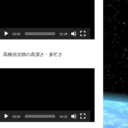
プ
レ
ー
ヤ
ー
00:00
01:28
高橋信次師の高潔さ・多忙さ
動
画
プ
レ
ー
ヤ
ー
00:00
04:22