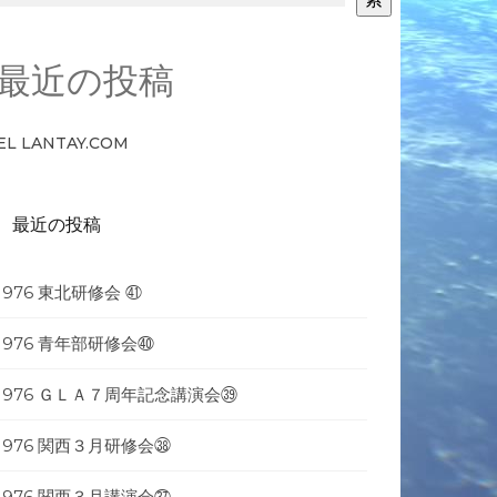
最近の投稿
EL LANTAY.COM
最近の投稿
1976 東北研修会 ㊶
1976 青年部研修会㊵
1976 ＧＬＡ７周年記念講演会㊴
1976 関西３月研修会㊳
1976 関西３月講演会㊲