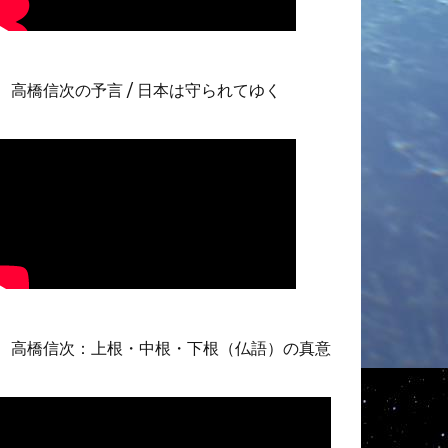
高橋信次の予言 / 日本は守られてゆく
高橋信次：上根・中根・下根（仏語）の真意
動
画