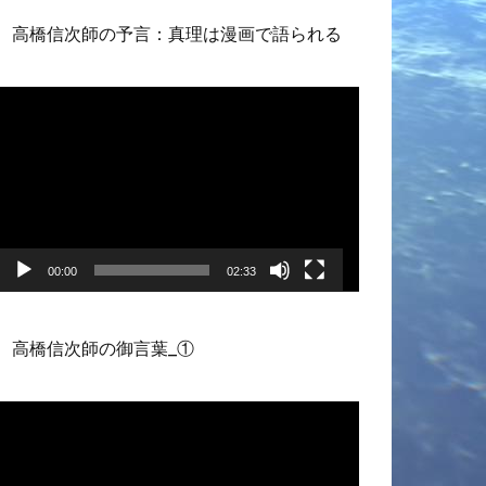
高橋信次師の予言：真理は漫画で語られる
動
画
プ
レ
ー
ヤ
ー
00:00
02:33
高橋信次師の御言葉_①
動
画
プ