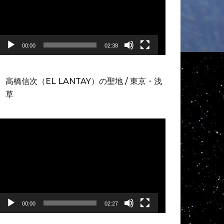
レ
ー
ヤ
ー
00:00
02:38
高橋信次（EL LANTAY）の聖地 / 東京・浅
草
動
画
プ
レ
ー
ヤ
ー
00:00
02:27