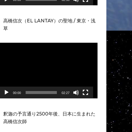
高橋信次（EL LANTAY）の聖地 / 東京・浅
草
動
画
プ
レ
ー
ヤ
ー
00:00
02:27
釈迦の予言通り2500年後、日本に生まれた
高橋信次師