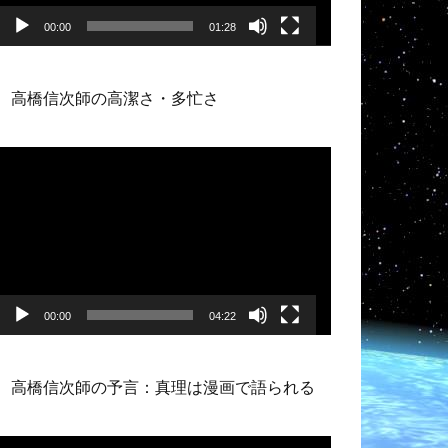
ー
00:00
01:28
高橋信次師の高潔さ・多忙さ
動
画
プ
レ
ー
ヤ
ー
00:00
04:22
高橋信次師の予言：真理は漫画で語られる
動