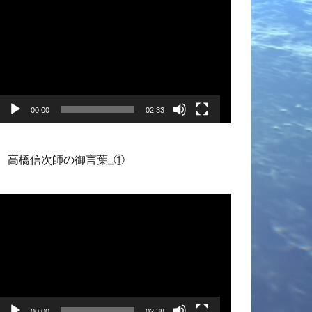
画
プ
レ
ー
ヤ
ー
00:00
02:33
高橋信次師の御言葉_①
動
画
プ
レ
ー
ヤ
ー
00:00
02:38