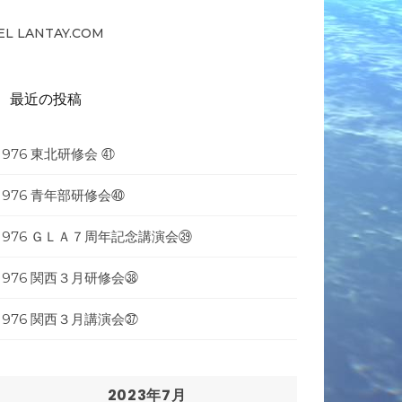
EL LANTAY.COM
最近の投稿
1976 東北研修会 ㊶
1976 青年部研修会㊵
1976 ＧＬＡ７周年記念講演会㊴
1976 関西３月研修会㊳
1976 関西３月講演会㊲
2023年7月