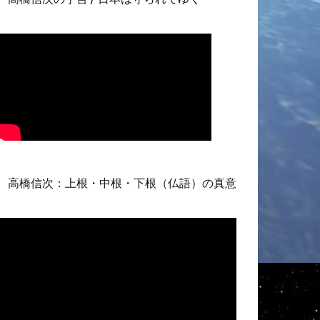
高橋信次：上根・中根・下根（仏語）の真意
動
画
プ
レ
ー
ヤ