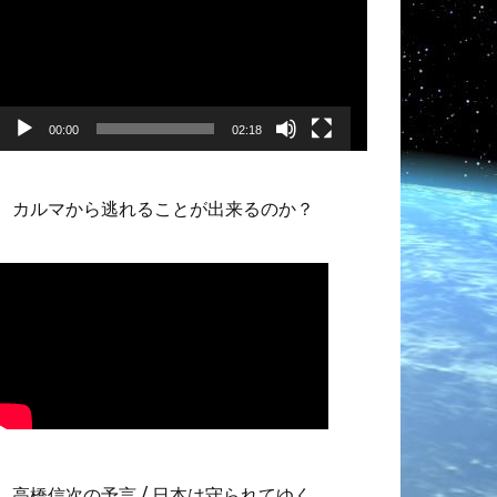
プ
レ
ー
ヤ
ー
00:00
02:18
カルマから逃れることが出来るのか？
高橋信次の予言 / 日本は守られてゆく