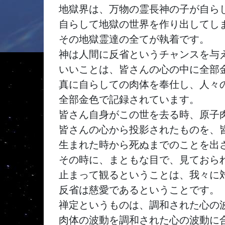
地獄界は、万物の霊長神の子が自らし
自らして地獄の世界を作り出してしま
その地獄霊達の全てが執着です。

神は人間に反省というチャンスを与え
いいことは、皆さんの心の中に全部金
真に自らしての肉体を奉仕し、人々の
全部金色で記録されています。

皆さん自身がこの世を去る時、原子肉
皆さんの心から投影されたものを、皆
生まれた時から死ぬまでのことを出さ
その時に、まともな目で、見ておられ
止まって観るということは、我々に対
反省は慈愛であるということです。

禅定というものは、調和された心の波
肉体の波動を調和された心の波動に合