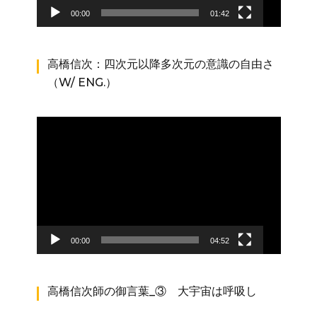
00:00
01:42
高橋信次：四次元以降多次元の意識の自由さ
（W/ ENG.）
動
画
プ
レ
ー
ヤ
ー
00:00
04:52
高橋信次師の御言葉_③ 大宇宙は呼吸し