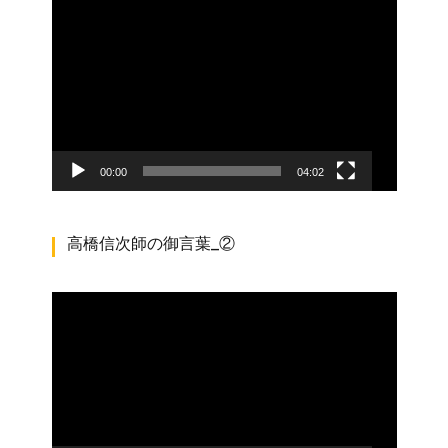
動
画
プ
レ
ー
ヤ
ー
00:00
04:02
高橋信次師の御言葉_②
動
画
プ
レ
ー
ヤ
ー