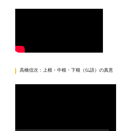
高橋信次：上根・中根・下根（仏語）の真意
動
画
プ
レ
ー
ヤ
ー