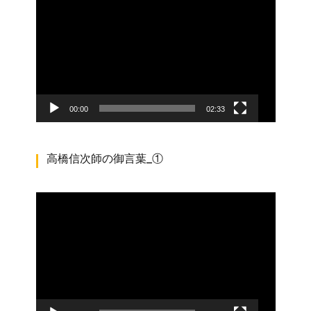
画
プ
レ
ー
ヤ
ー
00:00
02:33
高橋信次師の御言葉_①
動
画
プ
レ
ー
ヤ
ー