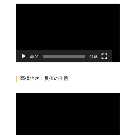
動
画
プ
レ
ー
ヤ
ー
00:00
02:08
高橋信次：反省の功徳
動
画
プ
レ
ー
ヤ