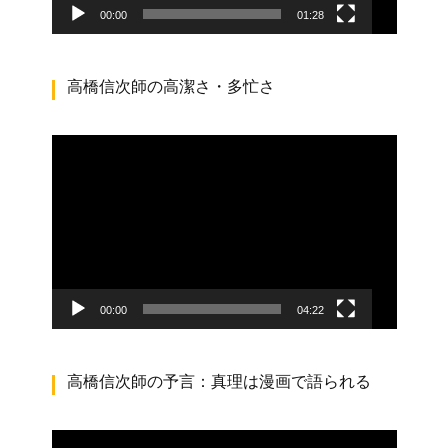
00:00
01:28
高橋信次師の高潔さ・多忙さ
動
画
プ
レ
ー
ヤ
ー
00:00
04:22
高橋信次師の予言：真理は漫画で語られる
動