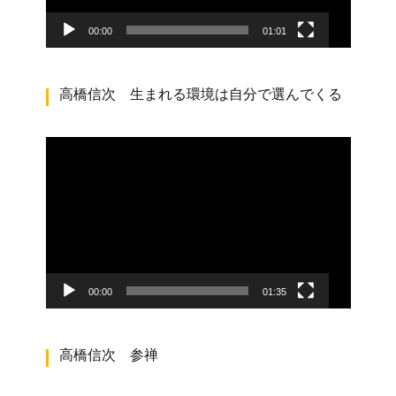
ー
00:00
01:01
高橋信次 生まれる環境は自分で選んでくる
動
画
プ
レ
ー
ヤ
ー
00:00
01:35
高橋信次 参禅