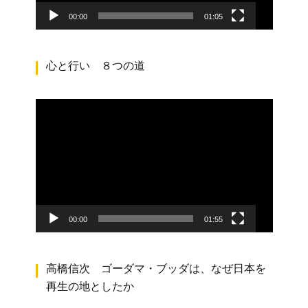
ー
00:00
01:05
心と行い ８つの道
動
画
プ
レ
ー
ヤ
ー
00:00
01:55
高橋信次 ゴーダマ・ブッダは、なぜ日本を
再生の地としたか