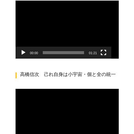
動
画
プ
レ
ー
ヤ
ー
00:00
01:21
高橋信次 己れ自身は小宇宙・個と全の統一
動
画
プ
レ
ー
ヤ