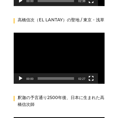
00:00
02:38
高橋信次（EL LANTAY）の聖地 / 東京・浅草
動
画
プ
レ
ー
ヤ
ー
00:00
02:27
釈迦の予言通り2500年後、日本に生まれた高
橋信次師